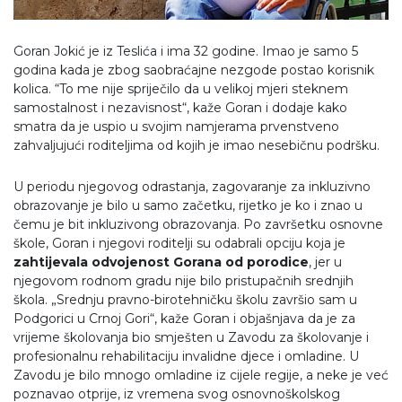
Goran Jokić je iz Teslića i ima 32 godine. Imao je samo 5
godina kada je zbog saobraćajne nezgode postao korisnik
kolica. “To me nije spriječilo da u velikoj mjeri steknem
samostalnost i nezavisnost“, kaže Goran i dodaje kako
smatra da je uspio u svojim namjerama prvenstveno
zahvaljujući roditeljima od kojih je imao nesebičnu podršku.
U periodu njegovog odrastanja, zagovaranje za inkluzivno
obrazovanje je bilo u samo začetku, rijetko je ko i znao u
čemu je bit inkluzivong obrazovanja. Po završetku osnovne
škole, Goran i njegovi roditelji su odabrali opciju koja je
zahtijevala odvojenost Gorana od porodice
, jer u
njegovom rodnom gradu nije bilo pristupačnih srednjih
škola. „Srednju pravno-birotehničku školu završio sam u
Podgorici u Crnoj Gori“, kaže Goran i objašnjava da je za
vrijeme školovanja bio smješten u Zavodu za školovanje i
profesionalnu rehabilitaciju invalidne djece i omladine. U
Zavodu je bilo mnogo omladine iz cijele regije, a neke je već
poznavao otprije, iz vremena svog osnovnoškolskog