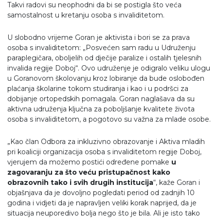
Takvi radovi su neophodni da bi se postigla što veća
samostalnost u kretanju osoba s invaliditetom.
U slobodno vrijeme Goran je aktivista i bori se za prava
osoba s invaliditetom: „Posvećen sam radu u Udruženju
paraplegičara, oboljelih od dječije paralize i ostalih tjelesnih
invalida regije Doboj“. Ovo udruženje je odigralo veliku ulogu
u Goranovom školovanju kroz lobiranje da bude oslobođen
plaćanja školarine tokom studiranja i kao i u podršci za
dobijanje ortopedskih pomagala. Goran naglašava da su
aktivna udruženja ključna za poboljšanje kvalitete života
osoba s invaliditetom, a pogotovo su važna za mlade osobe.
„Kao član Odbora za inkluzivno obrazovanje i Aktiva mladih
pri koaliciji organizacija osoba s invaliditetom regije Doboj,
vjerujem da možemo postići određene pomake
u
zagovaranju za što veću pristupačnost kako
obrazovnih tako i svih drugih institucija
“, kaže Goran i
objašnjava da je dovoljno pogledati period od zadnjih 10
godina i vidjeti da je napravljen veliki korak naprijed, da je
situacija neuporedivo bolja nego što je bila. Ali je isto tako