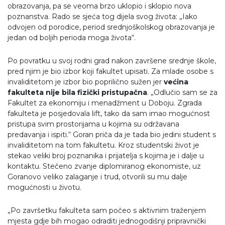
obrazovanja, pa se veoma brzo uklopio i sklopio nova
poznanstva. Rado se sjeća tog dijela svog života: „Iako
odvojen od porodice, period srednjoškolskog obrazovanja je
jedan od boljih perioda moga života“.
Po povratku u svoj rodni grad nakon završene srednje škole,
pred njim je bio izbor koji fakultet upisati. Za mlade osobe s
invaliditetom je izbor bio poprilično sužen jer
većina
fakulteta nije bila fizički pristupačna
. „Odlučio sam se za
Fakultet za ekonomiju i menadžment u Doboju. Zgrada
fakulteta je posjedovala lift, tako da sam imao mogućnost
pristupa svim prostorijama u kojima su održavana
predavanja i ispiti.“ Goran priča da je tada bio jedini student s
invaliditetom na tom fakultetu. Kroz studentski život je
stekao veliki broj poznanika i prijatelja s kojima je i dalje u
kontaktu. Stečeno zvanje diplomiranog ekonomiste, uz
Goranovo veliko zalaganje i trud, otvorili su mu dalje
mogućnosti u životu.
„Po završetku fakulteta sam počeo s aktivnim traženjem
mjesta gdje bih mogao odraditi jednogodišnji pripravnički