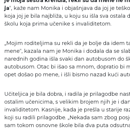
je moja sestra krenula, rekli su da mene ne m
ja
“, kaže nam Monika i objašnjava da joj je teško
koja joj je bila najbliža, u koju su išla sva osta
školu koja prima učenike s invaliditetom.
„Mojim roditeljima su rekli da je bolje da idem 
mene“, kazala nam je Monika i dodala da se slabij
narednih godina išla svaki dan autobusom do šk
autobusom. Otac bi išao sa mnom, dopratio bi me
opet došao po mene, i išli bismo nazad kući au
Učiteljica je bila dobra, i radila je prilagodbe n
ostalim učenicima, s velikim brojem njih je i d
invaliditetom. Kasnije, kada je prešla u starije r
koji su radili prilagodbe. „Nekada sam zbog posj
sam tokom osnovne škole bila dva puta odsutna