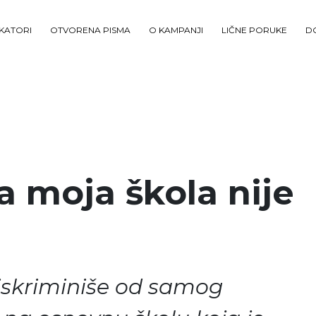
IKATORI
OTVORENA PISMA
O KAMPANJI
LIČNE PORUKE
D
a moja škola nije
iskriminiše od samog