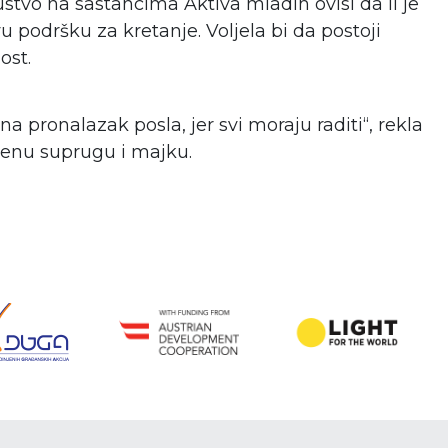
tvo na sastancima Aktiva mladih ovisi da li je
u podršku za kretanje. Voljela bi da postoji
ost.
a pronalazak posla, jer svi moraju raditi“, rekla
renu suprugu i majku.