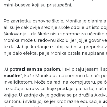
mini-buseva koji su pristupačni.
Po završetku osnovne škole, Monika je planirala 
ali su je čak dvije srednje škole odbile uz isto 
školovanja – da škole nisu spremne za učenike pop
Monika može u redovnu školu, jer joj je govor v
te da slabije kretanje i slabiji vid nisu prepreka
nije dalo efekta, pa je Monika ostala neupisana 
„
U potrazi sam za poslom
, i svi pitaju jesam l
naučim
“, kaže Monika uz napomenu da naći pos
invaliditetom. Može da radi na kompjuteru, pa će
i izrađuje narukvice koje prodaje, pa na taj način
knjige. U zadnje dvije godine se pridružila Akt
kantonu i sviđa joj se jer kroz razne edukacije
u