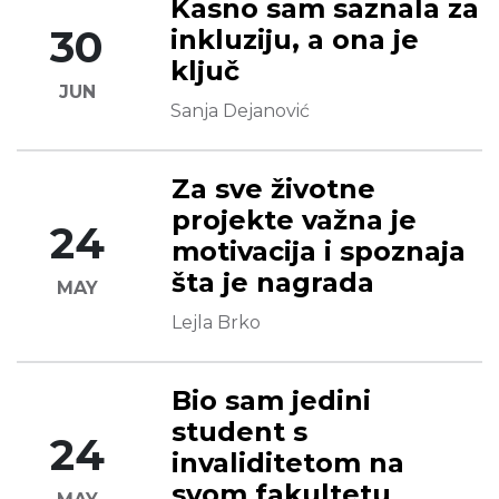
Kasno sam saznala za
30
inkluziju, a ona je
ključ
JUN
Sanja Dejanović
Za sve životne
projekte važna je
24
motivacija i spoznaja
šta je nagrada
MAY
Lejla Brko
Bio sam jedini
student s
24
invaliditetom na
svom fakultetu