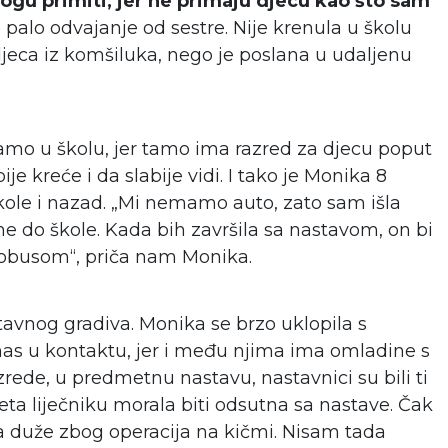
ogu primiti, jer ne primaju djecu kao što sam
 palo odvajanje od sestre. Nije krenula u školu
la djeca iz komšiluka, nego je poslana u udaljenu
tamo u školu, jer tamo ima razred za djecu poput
e kreće i da slabije vidi. I tako je Monika 8
ole i nazad. „Mi nemamo auto, zato sam išla
 do škole. Kada bih završila sa nastavom, on bi
tobusom“, priča nam Monika.
astavnog gradiva. Monika se brzo uklopila s
anas u kontaktu, jer i među njima ima omladine s
azrede, u predmetnu nastavu, nastavnici su bili ti
eta liječniku morala biti odsutna sa nastave. Čak
 duže zbog operacija na kičmi. Nisam tada