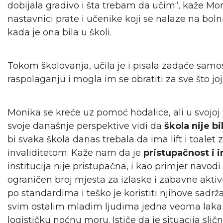
dobijala gradivo i šta trebam da učim“, kaže Mo
nastavnici prate i učenike koji se nalaze na bol
kada je ona bila u školi.
Tokom školovanja, učila je i pisala zadaće samost
raspolaganju i mogla im se obratiti za sve što joj
Monika se kreće uz pomoć hodalice, ali u svojoj šk
svoje današnje perspektive vidi da
škola nije b
bi svaka škola danas trebala da ima lift i toalet 
invaliditetom. Kaže nam da je
pristupačnost i 
institucija nije pristupačna, i kao primjer navo
ograničen broj mjesta za izlaske i zabavne aktivn
po standardima i teško je koristiti njihove sadržaj
svim ostalim mladim ljudima jedna veoma laka a
logističku noćnu moru. Ističe da je situacija sl