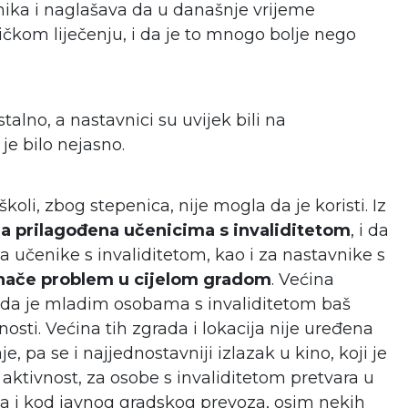
nika i naglašava da u današnje vrijeme
ničkom liječenju, i da je to mnogo bolje nego
alno, a nastavnici su uvijek bili na
 je bilo nejasno.
oli, zbog stepenica, nije mogla da je koristi. Iz
ila prilagođena učenicima s invaliditetom
, i da
za učenike s invaliditetom, kao i za nastavnike s
inače problem u cijelom gradom
. Većina
di da je mladim osobama s invaliditetom baš
osti. Većina tih zgrada i lokacija nije uređena
e, pa se i najjednostavniji izlazak u kino, koji je
ktivnost, za osobe s invaliditetom pretvara u
ična i kod javnog gradskog prevoza, osim nekih