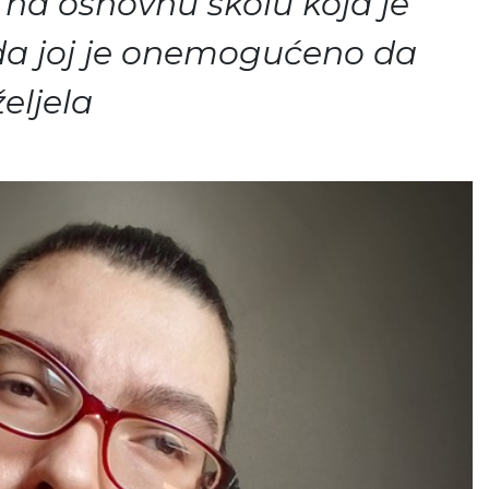
 na osnovnu školu koja je
nda joj je onemogućeno da
eljela