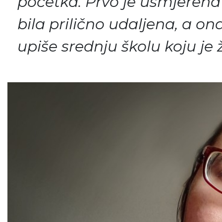
početka. Prvo je usmjerena
bila prilično udaljena, a o
upiše srednju školu koju je ž