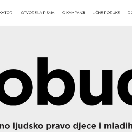
IKATORI
OTVORENA PISMA
O KAMPANJI
LIČNE PORUKE
D