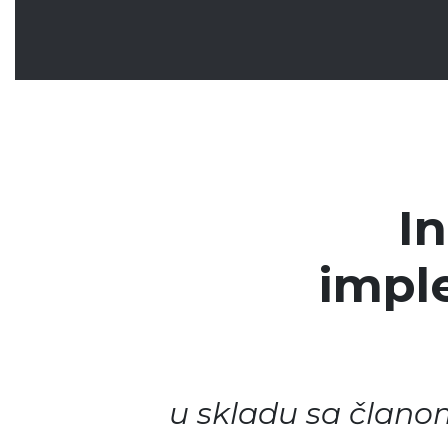
In
impl
u skladu sa člano