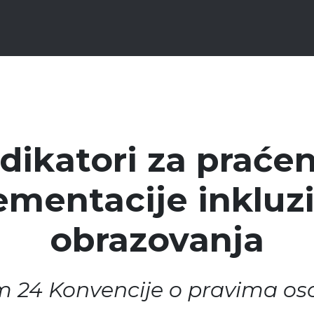
dikatori za praće
ementacije inkluz
obrazovanja
m 24 Konvencije o pravima oso