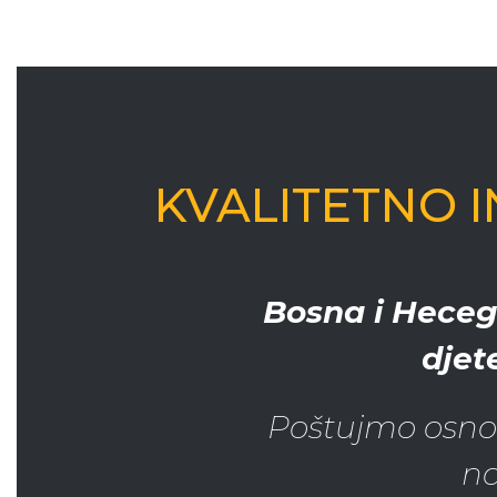
KVALITETNO 
Bosna i Heceg
djet
Poštujmo osnov
na