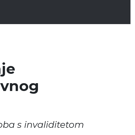
nje
ivnog
ba s invaliditetom