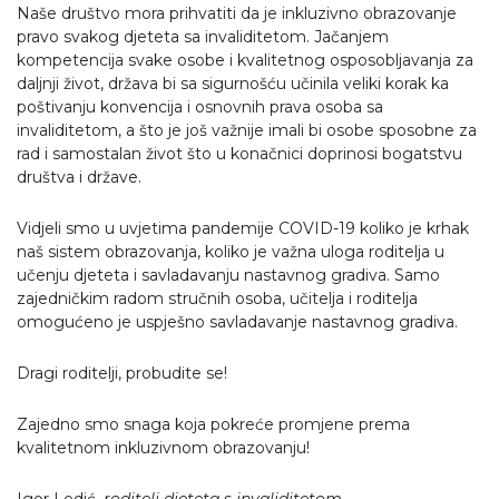
Naše društvo mora prihvatiti da je inkluzivno obrazovanje
pravo svakog djeteta sa invaliditetom. Jačanjem
kompetencija svake osobe i kvalitetnog osposobljavanja za
daljnji život, država bi sa sigurnošću učinila veliki korak ka
poštivanju konvencija i osnovnih prava osoba sa
invaliditetom, a što je još važnije imali bi osobe sposobne za
rad i samostalan život što u konačnici doprinosi bogatstvu
društva i države.
Vidjeli smo u uvjetima pandemije COVID-19 koliko je krhak
naš sistem obrazovanja, koliko je važna uloga roditelja u
učenju djeteta i savladavanju nastavnog gradiva. Samo
zajedničkim radom stručnih osoba, učitelja i roditelja
omogućeno je uspješno savladavanje nastavnog gradiva.
Dragi roditelji, probudite se!
Zajedno smo snaga koja pokreće promjene prema
kvalitetnom inkluzivnom obrazovanju!
Igor Ledić,
roditelj djeteta s invaliditetom