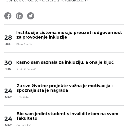
Institucije sistema moraju preuzeti odgovornost
28
za provođenje inkluzije
JUL
Eldar Smajić
30
Kasno sam saznala za inkluziju, a ona je ključ
JUN
Sanja Dejanović
Za sve životne projekte važna je motivacija i
24
spoznaja šta je nagrada
MAY
Lejla Brko
Bio sam jedini student s invaliditetom na svom
24
fakultetu
MAY
Goran Jokić