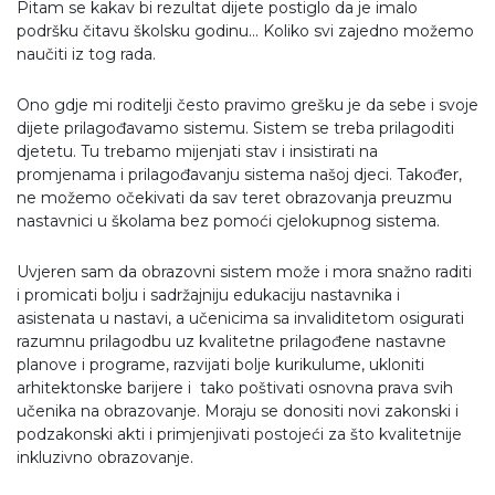
Pitam se kakav bi rezultat dijete postiglo da je imalo
podršku čitavu školsku godinu... Koliko svi zajedno možemo
naučiti iz tog rada.
Ono gdje mi roditelji često pravimo grešku je da sebe i svoje
dijete prilagođavamo sistemu. Sistem se treba prilagoditi
djetetu. Tu trebamo mijenjati stav i insistirati na
promjenama i prilagođavanju sistema našoj djeci. Također,
ne možemo očekivati da sav teret obrazovanja preuzmu
nastavnici u školama bez pomoći cjelokupnog sistema.
Uvjeren sam da obrazovni sistem može i mora snažno raditi
i promicati bolju i sadržajniju edukaciju nastavnika i
asistenata u nastavi, a učenicima sa invaliditetom osigurati
razumnu prilagodbu uz kvalitetne prilagođene nastavne
planove i programe, razvijati bolje kurikulume, ukloniti
arhitektonske barijere i tako poštivati osnovna prava svih
učenika na obrazovanje. Moraju se donositi novi zakonski i
podzakonski akti i primjenjivati postojeći za što kvalitetnije
inkluzivno obrazovanje.