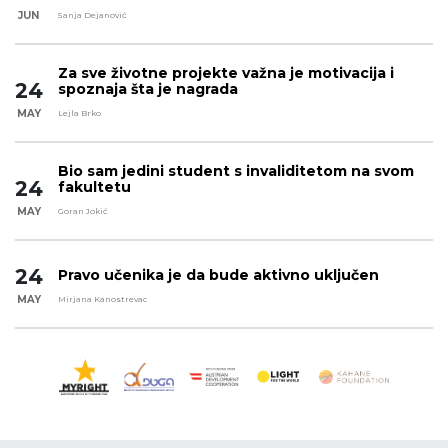
JUN
Sanja Dejanović
Za sve životne projekte važna je motivacija i
24
spoznaja šta je nagrada
MAY
Lejla Brko
Bio sam jedini student s invaliditetom na svom
24
fakultetu
MAY
Goran Jokić
24
Pravo učenika je da bude aktivno uključen
MAY
Mirjana Kanostrevac