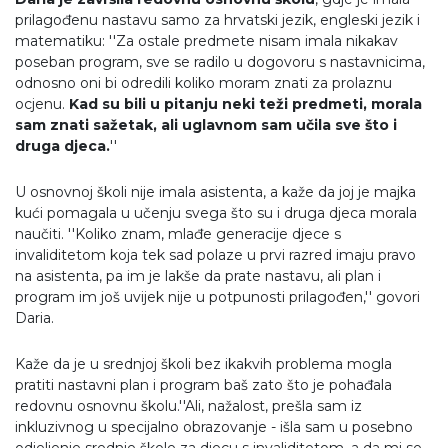
prilagođenu nastavu samo za hrvatski jezik, engleski jezik i
matematiku: ''Za ostale predmete nisam imala nikakav
poseban program, sve se radilo u dogovoru s nastavnicima,
odnosno oni bi odredili koliko moram znati za prolaznu
ocjenu.
Kad su bili u pitanju neki teži predmeti, morala
sam znati sažetak, ali uglavnom sam učila sve što i
druga djeca.
''
U osnovnoj školi nije imala asistenta, a kaže da joj je majka
kući pomagala u učenju svega što su i druga djeca morala
naučiti. ''Koliko znam, mlađe generacije djece s
invaliditetom koja tek sad polaze u prvi razred imaju pravo
na asistenta, pa im je lakše da prate nastavu, ali plan i
program im još uvijek nije u potpunosti prilagođen,'' govori
Daria.
Kaže da je u srednjoj školi bez ikakvih problema mogla
pratiti nastavni plan i program baš zato što je pohađala
redovnu osnovnu školu.''Ali, nažalost, prešla sam iz
inkluzivnog u specijalno obrazovanje - išla sam u posebno
odjeljenje srednje škole za djecu s invaliditetom, a da mi se