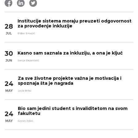
Institucije sistema moraju preuzeti odgovornost
28
za provođenje inkluzije
JUL
Eldar Smajić
30
Kasno sam saznala za inkluziju, a ona je ključ
JUN
Sanja Dejanović
Za sve životne projekte važna je motivacija i
24
spoznaja šta je nagrada
MAY
Lejla Brko
Bio sam jedini student s invaliditetom na svom
24
fakultetu
MAY
Goran Jokić