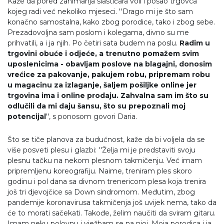
Kaže da pored zanimanja slastičara voli i posao trgovca
kojeg radi već nekoliko mjeseci. ''Drago mi je što sam
konačno samostalna, kako zbog porodice, tako i zbog sebe.
Prezadovoljna sam poslom i kolegama, divno su me
prihvatili, a i ja njih. Po četiri sata budem na poslu.
Radim u
trgovini obuće i odjeće, a trenutno pomažem svim
uposlenicima - obavljam poslove na blagajni, donosim
vrećice za pakovanje, pakujem robu, pripremam robu
u magacinu za izlaganje, šaljem pošiljke online jer
trgovina ima i online prodaju. Zahvalna sam im što su
odlučili da mi daju šansu, što su prepoznali moj
potencijal
'', s ponosom govori Daria.
Što se tiče planova za budućnost, kaže da bi voljela da se
više posveti plesu i glazbi: ''Želja mi je predstaviti svoju
plesnu tačku na nekom plesnom takmičenju. Već imam
pripremljenu koreografiju. Naime, treniram ples skoro
godinu i pol dana sa divnom trenericom plesa koja trenira
još tri djevojčice sa Down sindromom. Međutim, zbog
pandemije koronavirusa takmičenja još uvijek nema, tako da
će to morati sačekati. Takođe, želim naučiti da sviram gitaru.
Imam neku polovnu i vježbam se na njoj. Moja porodica i ja