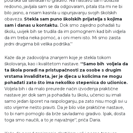
podrška da savladamo gradivo. Na nastavu sam dolazila
redovno, javljala sam se da odgovaram, pitala šta mi ne bi
bilo jasno, a nisam kasnila u ispunjavanju svojih školskih
obaveza.
Stekla sam puno školskih prijatelja s kojima
sam i danas u kontaktu.
Dok smo zajedno pohađali tu
školu, uvijek bih se trudila da im pomognem kad bih vidjela
da im treba neka pomoć, a i oni meni isto. Mi smo zaista
jedni drugima bili velika podrška.''
Kaže da je zadovoljna znanjem koje je stekla tokom
školovanja, kao i kvalitetom nastave.
''Samo bih voljela da
ta škola poradi na pristupačnosti za osobe s drugim
vrstama invaliditeta, jer je djeca u kolicima ne mogu
pohađati zato što ima nekoliko stepenica do učionice.
Voljela bih i da malo preurede način izvođenja praktične
nastave jer dok sam ja pohađala tu školu, učenici su imali
samo jedan šporet na raspologanju, pa zato nisu mogli svi u
isto vrijeme nešto praviti. Da je bilo više praktične nastave,
to bi nam pomoglo da brže savladamo gradivo. Ipak, dosta
toga smo naučili, a to je najvažnije'', priča Daria.