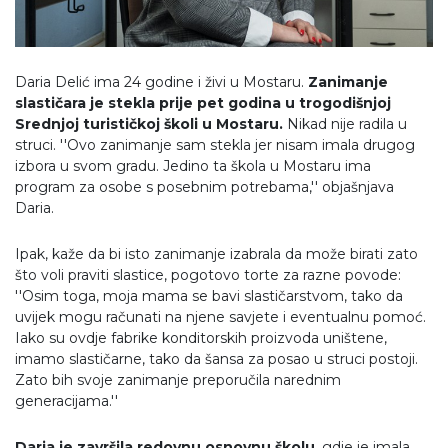
Daria Delić ima 24 godine i živi u Mostaru.
Zanimanje
slastičara je stekla prije pet godina u trogodišnjoj
Srednjoj turističkoj školi u Mostaru.
Nikad nije radila u
struci. ''Ovo zanimanje sam stekla jer nisam imala drugog
izbora u svom gradu. Jedino ta škola u Mostaru ima
program za osobe s posebnim potrebama,'' objašnjava
Daria.
Ipak, kaže da bi isto zanimanje izabrala da može birati zato
što voli praviti slastice, pogotovo torte za razne povode:
''Osim toga, moja mama se bavi slastičarstvom, tako da
uvijek mogu računati na njene savjete i eventualnu pomoć.
Iako su ovdje fabrike konditorskih proizvoda uništene,
imamo slastičarne, tako da šansa za posao u struci postoji.
Zato bih svoje zanimanje preporučila narednim
generacijama.''
Daria je završila redovnu osnovnu školu
, gdje je imala