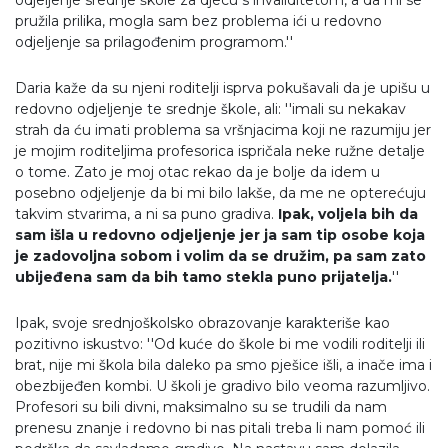
pružila prilika, mogla sam bez problema ići u redovno
odjeljenje sa prilagođenim programom.''
Daria kaže da su njeni roditelji isprva pokušavali da je upišu u
redovno odjeljenje te srednje škole, ali: ''imali su nekakav
strah da ću imati problema sa vršnjacima koji ne razumiju jer
je mojim roditeljima profesorica ispričala neke ružne detalje
o tome. Zato je moj otac rekao da je bolje da idem u
posebno odjeljenje da bi mi bilo lakše, da me ne opterećuju
takvim stvarima, a ni sa puno gradiva.
Ipak, voljela bih da
sam išla u redovno odjeljenje jer ja sam tip osobe koja
je zadovoljna sobom i volim da se družim, pa sam zato
ubijeđena sam da bih tamo stekla puno prijatelja.
''
Ipak, svoje srednjoškolsko obrazovanje karakteriše kao
pozitivno iskustvo: ''Od kuće do škole bi me vodili roditelji ili
brat, nije mi škola bila daleko pa smo pješice išli, a inače ima i
obezbijeđen kombi. U školi je gradivo bilo veoma razumljivo.
Profesori su bili divni, maksimalno su se trudili da nam
prenesu znanje i redovno bi nas pitali treba li nam pomoć ili