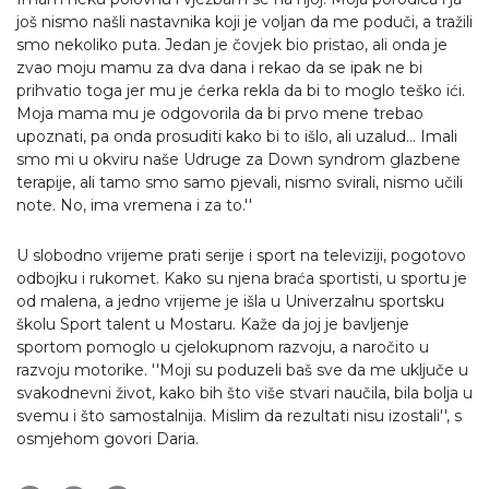
još nismo našli nastavnika koji je voljan da me poduči, a tražili
smo nekoliko puta. Jedan je čovjek bio pristao, ali onda je
zvao moju mamu za dva dana i rekao da se ipak ne bi
prihvatio toga jer mu je ćerka rekla da bi to moglo teško ići.
Moja mama mu je odgovorila da bi prvo mene trebao
upoznati, pa onda prosuditi kako bi to išlo, ali uzalud... Imali
smo mi u okviru naše Udruge za Down syndrom glazbene
terapije, ali tamo smo samo pjevali, nismo svirali, nismo učili
note. No, ima vremena i za to.''
U slobodno vrijeme prati serije i sport na televiziji, pogotovo
odbojku i rukomet. Kako su njena braća sportisti, u sportu je
od malena, a jedno vrijeme je išla u Univerzalnu sportsku
školu Sport talent u Mostaru. Kaže da joj je bavljenje
sportom pomoglo u cjelokupnom razvoju, a naročito u
razvoju motorike. ''Moji su poduzeli baš sve da me uključe u
svakodnevni život, kako bih što više stvari naučila, bila bolja u
svemu i što samostalnija. Mislim da rezultati nisu izostali'', s
osmjehom govori Daria.