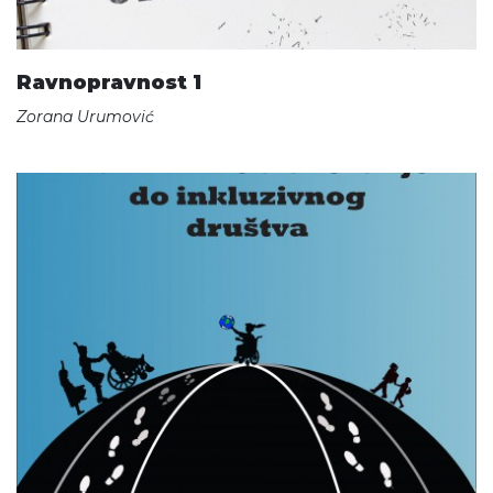
Ravnopravnost 1
Zorana Urumović