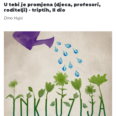
U tebi je promjena (djeca, profesori,
roditelji) - triptih, II dio
Dino Hujić