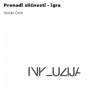
Pronađi sličnosti – igra
Naida Čelik