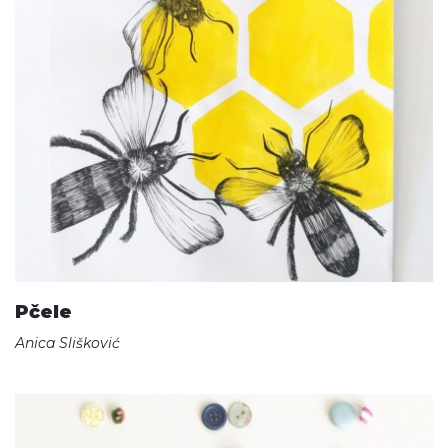
Pčele
Anica Slišković