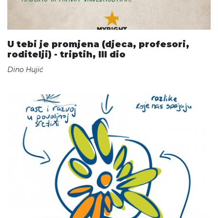
U tebi je promjena (djeca, profesori,
roditelji) - triptih, III dio
Dino Hujić