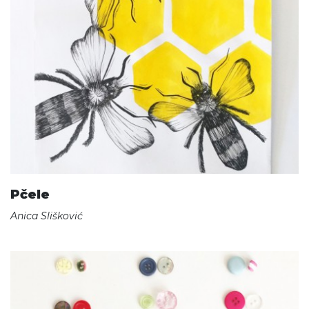
Pčele
Anica Slišković