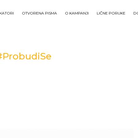
IKATORI
OTVORENA PISMA
O KAMPANJI
LIČNE PORUKE
D
 #ProbudiSe