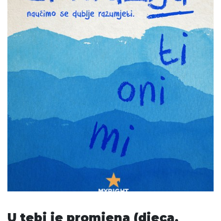
U tebi je promjena (djeca,