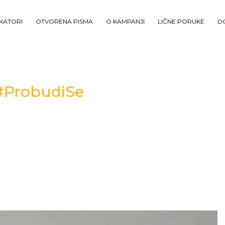
IKATORI
OTVORENA PISMA
O KAMPANJI
LIČNE PORUKE
D
 #ProbudiSe