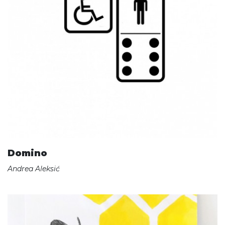
Domino
Andrea Aleksić