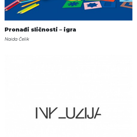
Pronađi sličnosti – igra
Naida Čelik