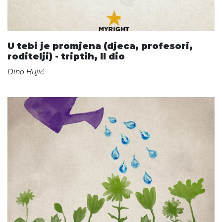
U tebi je promjena (djeca, profesori,
roditelji) - triptih, II dio
Dino Hujić