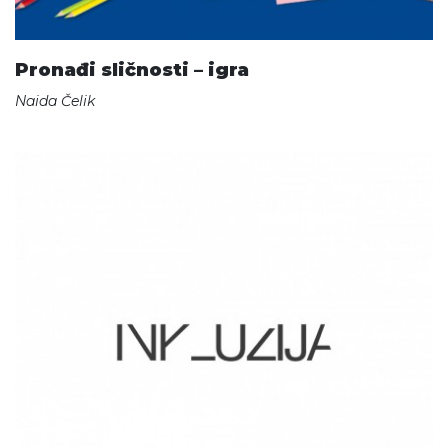
Pronađi sličnosti – igra
Naida Čelik