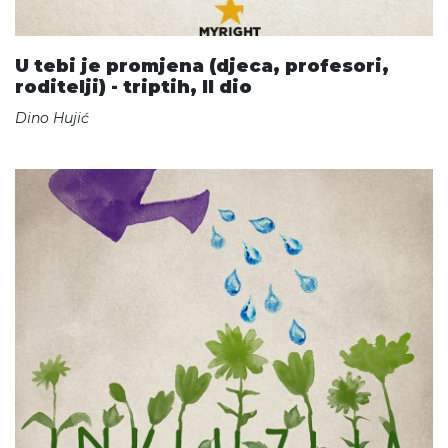
U tebi je promjena (djeca, profesori,
roditelji) - triptih, II dio
Dino Hujić