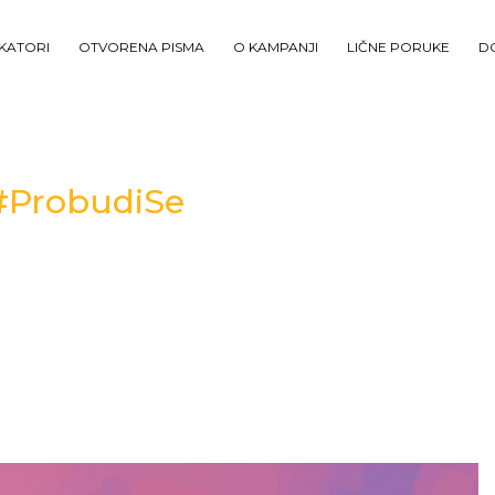
IKATORI
OTVORENA PISMA
O KAMPANJI
LIČNE PORUKE
D
 #ProbudiSe