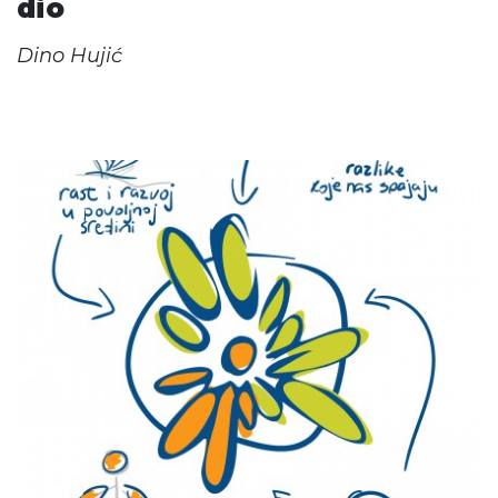
dio
Dino Hujić