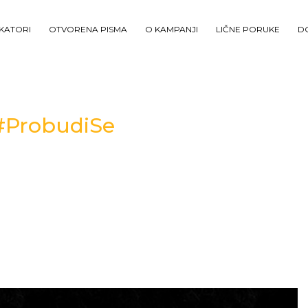
IKATORI
OTVORENA PISMA
O KAMPANJI
LIČNE PORUKE
D
 #ProbudiSe