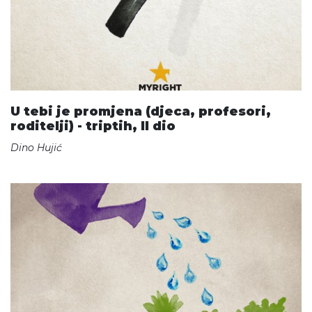
U tebi je promjena (djeca, profesori,
roditelji) - triptih, II dio
Dino Hujić