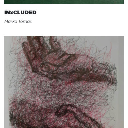
INxCLUDED
Marko Tomaš