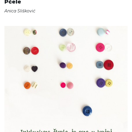
Pčele
Anica Slišković